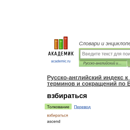
Словари и энциклоп
academic.ru
Русско-английский индекс к Англо-русскому толковому словарю терминов и сокращений по ВТ, Интернету и программированию
Русско-английский индекс 
терминов и сокращений по 
взбираться
Толкование
Перевод
взбираться
ascend