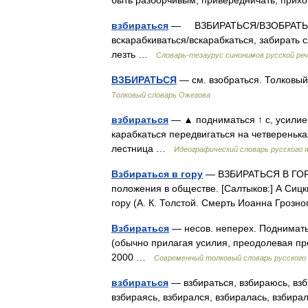
быть разборчивым, привередничать, при
взбираться
— ВЗБИРАТЬСЯ/ВЗОБРАТЬСЯ
вскарабкиваться/вскарабкаться, забирать с
лезть …
Словарь-тезаурус синонимов русской ре
ВЗБИРАТЬСЯ
— см. взобраться. Толковый
Толковый словарь Ожегова
взбираться
— ▲ подниматься ↑ с, усилие 
карабкаться передвигаться на четверенька
лестница …
Идеографический словарь русского 
Взбираться в гору
— ВЗБИРАТЬСЯ В ГОРУ
положения в обществе. [Салтыков:] А Сицки
гору (А. К. Толстой. Смерть Иоанна Гроз
Взбираться
— несов. неперех. Подниматьс
(обычно прилагая усилия, преодолевая пр
2000 …
Современный толковый словарь русского
взбираться
— взбираться, взбираюсь, взб
взбираясь, взбирался, взбиралась, взбира