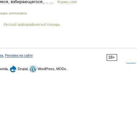
щиеся, взбирающегося,… …
Формы слов
оварь антонимов
 …
Русский орфографический словарь
ка
,
Реклама на сайте
18+
omla,
Drupal,
WordPress, MODx.