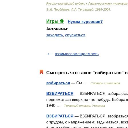
Русско
-
английский
индекс
к
Англо
-
русскому
толковом
Э
.
М
.
Пройдаков
,
Л
.
А
.
Теплицкий
.
1998
-
2004
.
Игры ⚽
Нужна курсовая?
Антонимы
:
заходить
,
спускаться
взаимосовмещаемость
Смотреть что такое "взбираться" в
взбираться
— См …
Словарь синонимов
ВЗБИРАТЬСЯ
— ВЗБИРАТЬСЯ, взбираюсь, в
подниматься вверх на что нибудь. Взбират
1940 …
Толковый словарь Ушакова
ВЗБИРАТЬСЯ
— ВЗБИРАТЬСЯ, взобраться ку
с трудом, с напряжением; вздыматься, вска