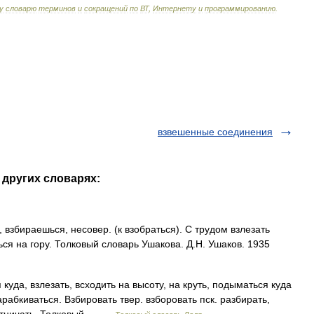
у
словарю
терминов
и
сокращений
по
ВТ
,
Интернету
и
программированию
.
взвешенные соединения
 других словарях:
збираешься, несовер. (к взобраться). С трудом взлезать
ься на гору. Толковый словарь Ушакова. Д.Н. Ушаков. 1935
да, взлезать, всходить на высоту, на круть, подыматься куда
рабкиваться. Взбировать твер. взборовать пск. разбирать,