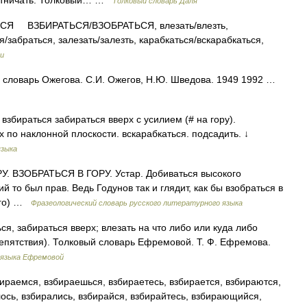
хотничать. Толковый… …
Толковый словарь Даля
 ВЗБИРАТЬСЯ/ВЗОБРАТЬСЯ, влезать/влезть,
я/забраться, залезать/залезть, карабкаться/вскарабкаться,
чи
 словарь Ожегова. С.И. Ожегов, Н.Ю. Шведова. 1949 1992 …
взбираться забираться вверх с усилием (# на гору).
х по наклонной плоскости. вскарабкаться. подсадить. ↓
языка
. ВЗОБРАТЬСЯ В ГОРУ. Устар. Добиваться высокого
й то был прав. Ведь Годунов так и глядит, как бы взобраться в
ного) …
Фразеологический словарь русского литературного языка
я, забираться вверх; влезать на что либо или куда либо
епятствия). Толковый словарь Ефремовой. Т. Ф. Ефремова.
 языка Ефремовой
ираемся, взбираешься, взбираетесь, взбирается, взбираются,
лось, взбирались, взбирайся, взбирайтесь, взбирающийся,