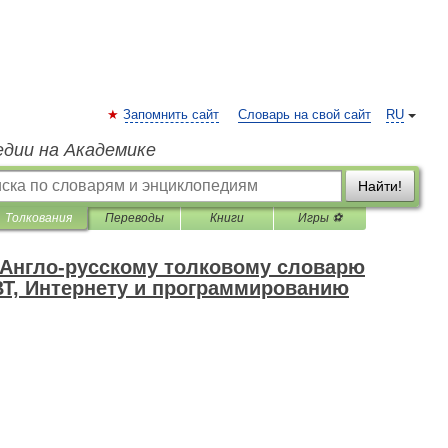
Запомнить сайт
Словарь на свой сайт
RU
едии на Академике
Найти!
Толкования
Переводы
Книги
Игры ⚽
к Англо-русскому толковому словарю
ВТ, Интернету и программированию