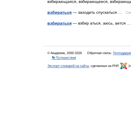
взбирающаяся, взбирающееся, взбираю
взбираться
— заходить спускаться …
Сл
взбираться
— взбир аться, аюсь, ается
© Академик, 2000-2026
Обратная связь:
Техподдерж
👣 Путешествия
Экспорт словарей на сайты
, сделанные на PHP,
Jo